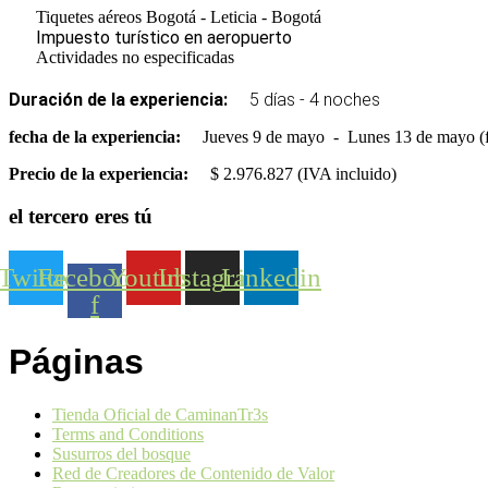
Tiquetes aéreos Bogotá - Leticia - Bogotá
Impuesto turístico en aeropuerto
Actividades no especificadas
Duración de la experiencia:
5 días - 4 noches
fecha de la experiencia:
Jueves 9 de mayo - Lunes 13 de mayo (f
Precio de la experiencia:
$ 2.976.827 (IVA incluido)
el tercero eres tú
Twitter
Facebook-
Youtube
Instagram
Linkedin
f
Páginas
Tienda Oficial de CaminanTr3s
Terms and Conditions
Susurros del bosque
Red de Creadores de Contenido de Valor