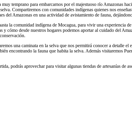
muy temprano para embarcarnos por el majestuoso río Amazonas hacia l
 selva. Compartiremos con comunidades indígenas quienes nos enseñarán
nes del Amazonas en una actividad de avistamiento de fauna, dejándonos
ta la comunidad indígena de Mocagua, para vivir una experiencia de re
as y cómo desde nuestros hogares podemos aportar al cuidado del Ama
conservación.
mos una caminata en la selva que nos permitirá conocer a detalle el e
bién encontrando la fauna que habita la selva. Además visitaremos Puer
tida, podrás aprovechar para visitar algunas tiendas de artesanías de as