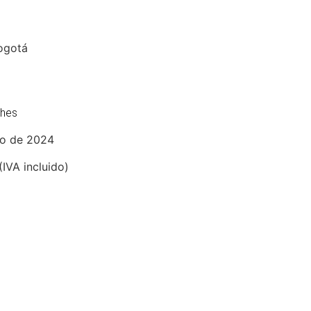
Bogotá
ches
io de 2024
VA incluido)