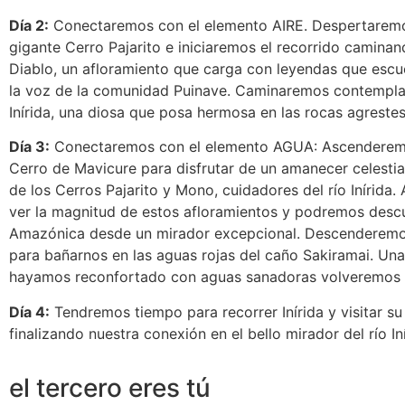
Día 2:
Conectaremos con el elemento AIRE. Despertaremo
gigante Cerro Pajarito e iniciaremos el recorrido camina
Diablo, un afloramiento que carga con leyendas que esc
la voz de la comunidad Puinave. Caminaremos contempla
Inírida, una diosa que posa hermosa en las rocas agrestes
Día 3:
Conectaremos con el elemento AGUA: Ascenderemo
Cerro de Mavicure para disfrutar de un amanecer celestia
de los Cerros Pajarito y Mono, cuidadores del río Inírida.
ver la magnitud de estos afloramientos y podremos descub
Amazónica desde un mirador excepcional. Descenderemos
para bañarnos en las aguas rojas del caño Sakiramai. Un
hayamos reconfortado con aguas sanadoras volveremos a 
Día 4:
Tendremos tiempo para recorrer Inírida y visitar su
finalizando nuestra conexión en el bello mirador del río Iní
el tercero eres tú