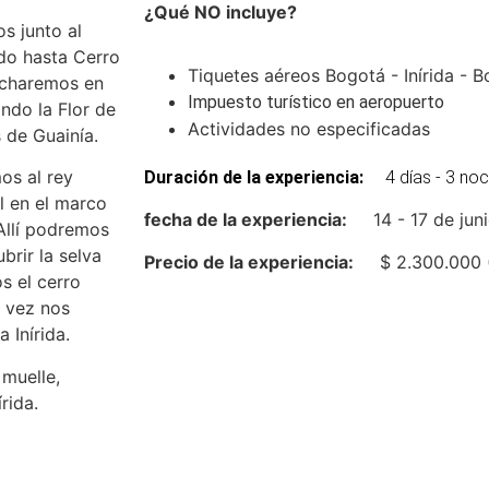
¿Qué NO incluye?
s junto al
ndo hasta Cerro
Tiquetes aéreos Bogotá - Inírida - 
ucharemos en
Impuesto turístico en aeropuerto
ndo la Flor de
Actividades no especificadas
 de Guainía.
s al rey
Duración de la experiencia:
4 días - 3 no
l en el marco
fecha de la experiencia:
14 - 17 de jun
 Allí podremos
rir la selva
Precio de la experiencia:
$ 2.300.000 (I
 el cerro
a vez nos
Inírida.
 muelle,
rida.