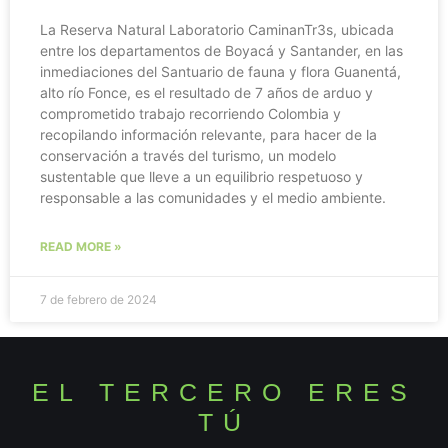
La Reserva Natural Laboratorio CaminanTr3s, ubicada
entre los departamentos de Boyacá y Santander, en las
inmediaciones del Santuario de fauna y flora Guanentá,
alto río Fonce, es el resultado de 7 años de arduo y
comprometido trabajo recorriendo Colombia y
recopilando información relevante, para hacer de la
conservación a través del turismo, un modelo
sustentable que lleve a un equilibrio respetuoso y
responsable a las comunidades y el medio ambiente.
READ MORE »
7 de febrero de 2024
EL TERCERO ERES
TÚ