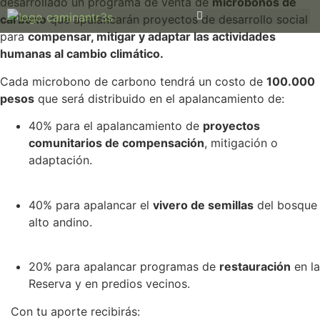
desarrollado un programa de venta de
microbonos de
carbono
que apalancarán proyectos de desarrollo social
para
compensar, mitigar y adaptar las actividades
humanas al cambio climático.
Cada microbono de carbono tendrá un costo de
100.000
pesos
que será distribuido en el apalancamiento de:
40% para el apalancamiento de
proyectos
comunitarios de compensación
, mitigación o
adaptación.
40% para apalancar el
vivero de semillas
del bosque
alto andino.
20% para apalancar programas de
restauración
en la
Reserva y en predios vecinos.
Con tu aporte recibirás: