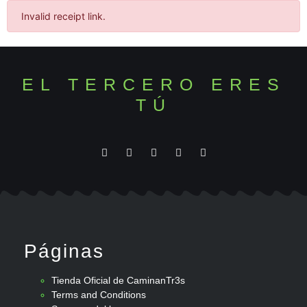
Invalid receipt link.
EL TERCERO ERES
TÚ
Páginas
Tienda Oficial de CaminanTr3s
Terms and Conditions